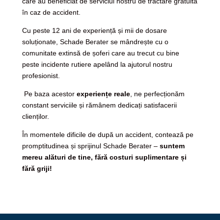
care au beneficiat de serviciul nostru de tractare gratuită
în caz de accident.
Cu peste 12 ani de experiență și mii de dosare
soluționate, Schade Berater se mândrește cu o
comunitate extinsă de șoferi care au trecut cu bine
peste incidente rutiere apelând la ajutorul nostru
profesionist.
Pe baza acestor
experiențe reale
, ne perfecționăm
constant serviciile și rămânem dedicați satisfacerii
clienților.
În momentele dificile de după un accident, contează pe
promptitudinea și sprijinul Schade Berater –
suntem
mereu alături de tine, fără costuri suplimentare și
fără griji!