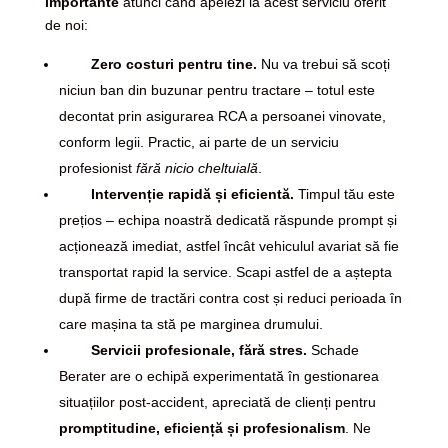
importante
atunci când apelezi la acest serviciu oferit
de noi:
Zero costuri pentru tine.
Nu va trebui să scoți
niciun ban din buzunar pentru tractare – totul este
decontat prin asigurarea RCA a persoanei vinovate,
conform legii. Practic, ai parte de un serviciu
profesionist
fără nicio cheltuială
.
Intervenție rapidă și eficientă.
Timpul tău este
prețios – echipa noastră dedicată răspunde prompt și
acționează imediat, astfel încât vehiculul avariat să fie
transportat rapid la service. Scapi astfel de a aștepta
după firme de tractări contra cost și reduci perioada în
care mașina ta stă pe marginea drumului.
Servicii profesionale, fără stres.
Schade
Berater are o echipă experimentată în gestionarea
situațiilor post-accident, apreciată de clienți pentru
promptitudine, eficiență și profesionalism
. Ne