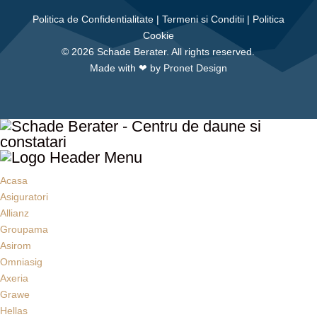
Politica de Confidentialitate
|
Termeni si Conditii
|
Politica
Cookie
©
2026 Schade Berater. All rights reserved.
Made with ❤ by
Pronet Design
Acasa
Asiguratori
Allianz
Groupama
Asirom
Omniasig
Axeria
Grawe
Hellas