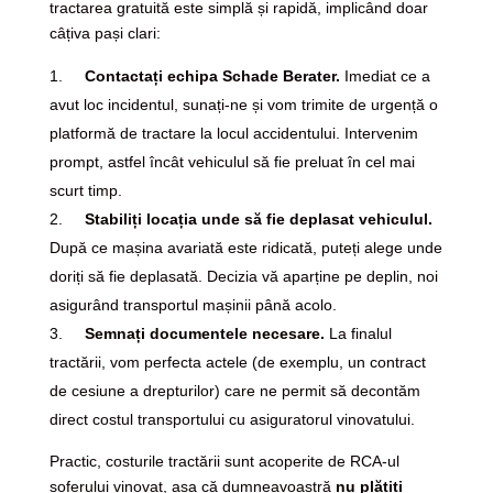
tractarea gratuită este simplă și rapidă, implicând doar
câțiva pași clari:
Contactați echipa Schade Berater.
Imediat ce a
avut loc incidentul, sunați-ne și vom trimite de urgență o
platformă de tractare la locul accidentului. Intervenim
prompt, astfel încât vehiculul să fie preluat în cel mai
scurt timp.
Stabiliți locația unde să fie deplasat vehiculul.
După ce mașina avariată este ridicată, puteți alege unde
doriți să fie deplasată. Decizia vă aparține pe deplin, noi
asigurând transportul mașinii până acolo.
Semnați documentele necesare.
La finalul
tractării, vom perfecta actele (de exemplu, un contract
de cesiune a drepturilor) care ne permit să decontăm
direct costul transportului cu asiguratorul vinovatului.
Practic, costurile tractării sunt acoperite de RCA-ul
șoferului vinovat, așa că dumneavoastră
nu plătiți