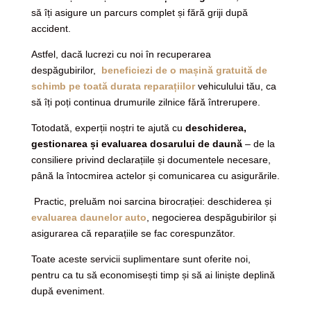
să îți asigure un parcurs complet și fără griji după
accident.
Astfel, dacă lucrezi cu noi în recuperarea
despăgubirilor,
beneficiezi de o mașină gratuită de
schimb pe toată durata reparațiilor
vehiculului tău, ca
să îți poți continua drumurile zilnice fără întrerupere.
Totodată, experții noștri te ajută cu
deschiderea,
gestionarea și evaluarea dosarului de daună
– de la
consiliere privind declarațiile și documentele necesare,
până la întocmirea actelor și comunicarea cu asigurările.
Practic, preluăm noi sarcina birocrației: deschiderea și
evaluarea daunelor auto
, negocierea despăgubirilor și
asigurarea că reparațiile se fac corespunzător.
Toate aceste servicii suplimentare sunt oferite
noi,
pentru ca tu să economisești timp și să ai liniște deplină
după eveniment.