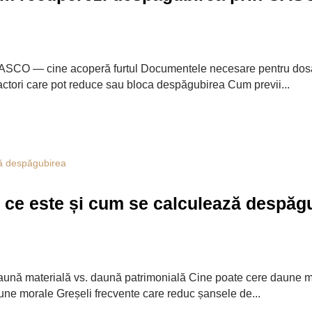
CASCO — cine acoperă furtul Documentele necesare pentru do
Factori care pot reduce sau bloca despăgubirea Cum previi...
: ce este și cum se calculează despăg
ă materială vs. daună patrimonială Cine poate cere daune mo
aune morale Greșeli frecvente care reduc șansele de...