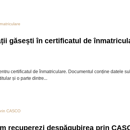
ii găsești în certificatul de înmatricul
ntru certificatul de înmatriculare. Documentul conține datele sub 
ular și o parte dintre...
 cum recuperezi despăgubirea prin CA