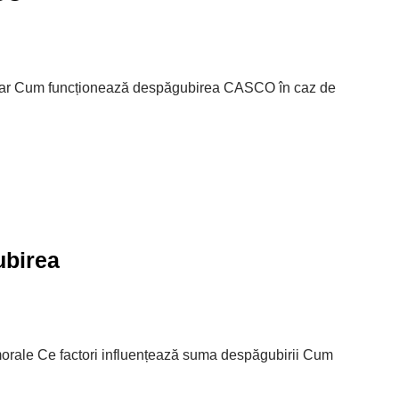
sar Cum funcționează despăgubirea CASCO în caz de
ubirea
rale Ce factori influențează suma despăgubirii Cum