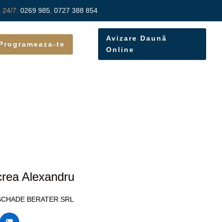
n 24/7:
0269 985
,
0727 388 854
Avizare Daună
Programeaza-te
Online
rea Alexandru
SCHADE BERATER SRL