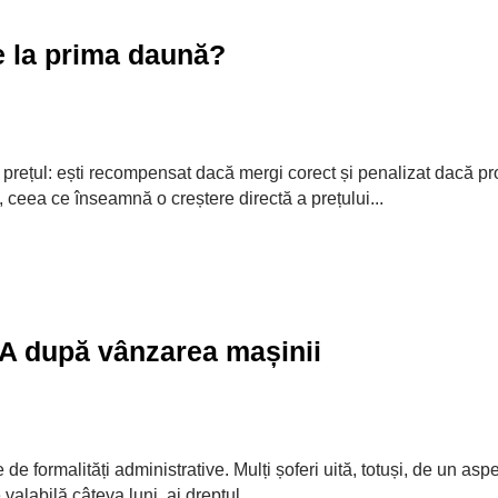
re la prima daună?
prețul: ești recompensat dacă mergi corect și penalizat dacă p
, ceea ce înseamnă o creștere directă a prețului...
A după vânzarea mașinii
 formalități administrative. Mulți șoferi uită, totuși, de un asp
valabilă câteva luni, ai dreptul...