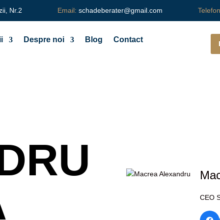
zii, Nr.2
Email:
schadeberater@gmail.com
Telefo
i
Despre noi
Blog
Contact
DRU
Mac
A
CEO 