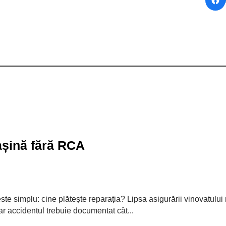
mașină fără RCA
este simplu: cine plătește reparația? Lipsa asigurării vinovatul
 iar accidentul trebuie documentat cât...