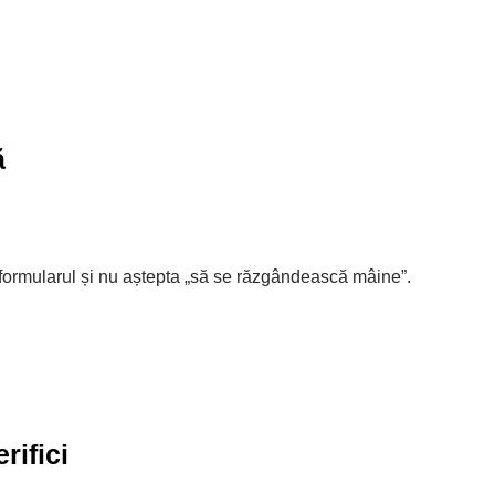
ă
 formularul și nu aștepta „să se răzgândească mâine”.
rifici