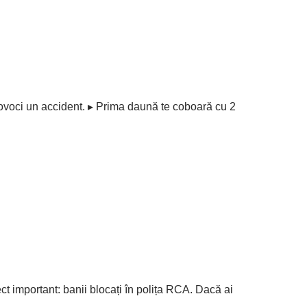
rovoci un accident. ▸ Prima daună te coboară cu 2
ect important: banii blocați în polița RCA. Dacă ai